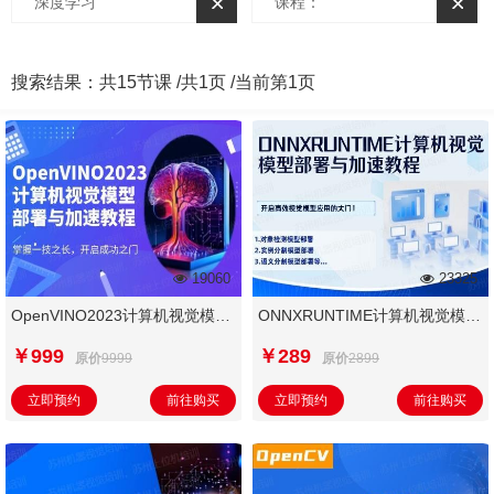
深度学习
课程：
搜索结果：
共15节课 /
共1页 /
当前第1页
19060
23325
OpenVINO2023计算机视觉模型
ONNXRUNTIME计算机视觉模型
部署与加速教程
部署与加速教程
￥999
￥289
原价
9999
原价
2899
立即预约
前往购买
立即预约
前往购买