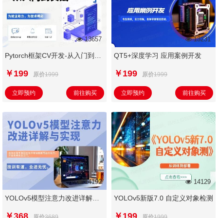
13657
13231
Pytorch框架CV开发-从入门到实
QT5+深度学习 应用案例开发
战
￥199
￥199
原价
1999
原价
1999
立即预约
前往购买
立即预约
前往购买
14192
14129
YOLOv5模型注意力改进详解与
YOLOv5新版7.0 自定义对象检测
实现
￥368
￥199
原价
3689
原价
1999