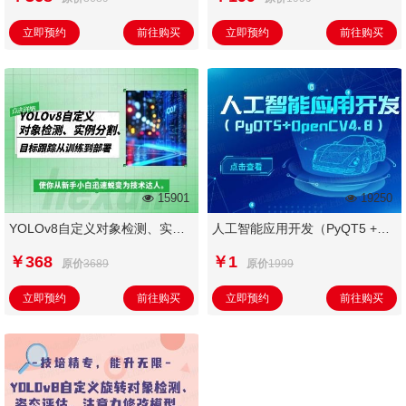
立即预约
前往购买
立即预约
前往购买
15901
19250
YOLOv8自定义对象检测、实例
人工智能应用开发（PyQT5 +
分割、目标跟踪从训练到部署
OpenCV4.8）
￥368
￥1
原价
3689
原价
1999
立即预约
前往购买
立即预约
前往购买