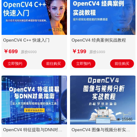
27819
27100
OpenCV4 C++ 快速入门
OpenCV4 经典案例实战教程
￥699
￥199
原价
6999
原价
1999
立即预约
前往购买
立即预约
前往购买
28671
15946
OpenCV4 特征提取与DNN对象
OpenCV4 图像与视频分析实战