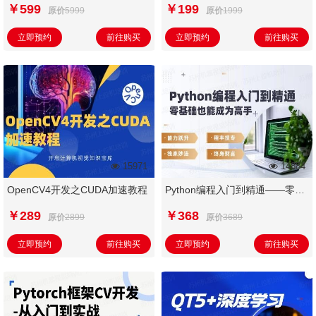
检测
教程
￥599
￥199
原价
5999
原价
1999
立即预约
前往购买
立即预约
前往购买
15971
14884
OpenCV4开发之CUDA加速教程
Python编程入门到精通——零基
础也能成为高手
￥289
￥368
原价
2899
原价
3689
立即预约
前往购买
立即预约
前往购买