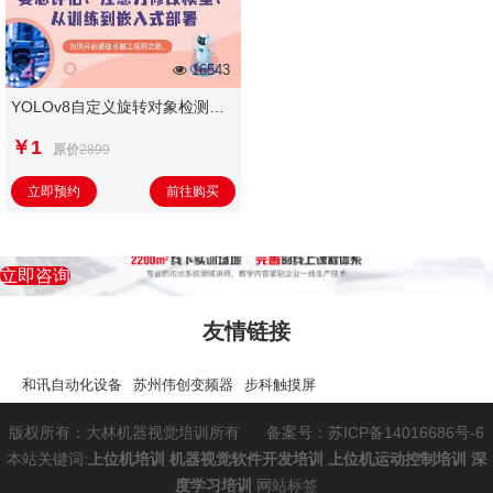
16543
YOLOv8自定义旋转对象检测、
姿态评估、注意力修改模型、从
￥1
原价
2899
训练到嵌入式部署
立即预约
前往购买
立即咨询
友情链接
和讯自动化设备
苏州伟创变频器
步科触摸屏
版权所有：大林机器视觉培训所有
备案号：苏ICP备14016686号-6
本站关键词:
上位机培训
机器视觉软件开发培训
上位机运动控制培训
深
度学习培训
网站标签