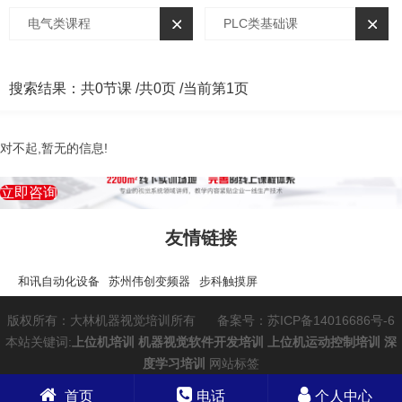
电气类课程
PLC类基础课
搜索结果：
共0节课 /
共0页 /
当前第1页
对不起,暂无的信息!
立即咨询
友情链接
和讯自动化设备
苏州伟创变频器
步科触摸屏
版权所有：大林机器视觉培训所有
备案号：苏ICP备14016686号-6
本站关键词:
上位机培训
机器视觉软件开发培训
上位机运动控制培训
深
度学习培训
网站标签
首页
电话
个人中心