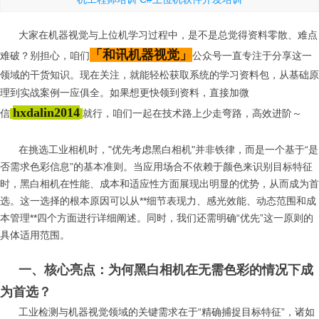
大家在机器视觉与上位机学习过程中，是不是总觉得资料零散、难点
「和讯机器视觉」
难破？别担心，咱们
公众号一直专注于分享这一
领域的干货知识。现在关注，就能轻松获取系统的学习资料包，从基础原
理到实战案例一应俱全。如果想更快领到资料，直接加微
hxdalin2014
信
就行，咱们一起在技术路上少走弯路，高效进阶～
在挑选工业相机时，"优先考虑黑白相机"并非铁律，而是一个基于“是
否需求色彩信息”的基本准则。当应用场合不依赖于颜色来识别目标特征
时，黑白相机在性能、成本和适应性方面展现出明显的优势，从而成为首
选。这一选择的根本原因可以从**细节表现力、感光效能、动态范围和成
本管理**四个方面进行详细阐述。同时，我们还需明确“优先”这一原则的
具体适用范围。
一、核心亮点：为何黑白相机在无需色彩的情况下成
为首选？
工业检测与机器视觉领域的关键需求在于“精确捕捉目标特征”，诸如