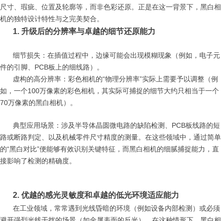
尺寸、瑕疵、位置及轮廓等，而非色彩还原。正是在这一背景下，黑白相
机的独特设计特性与之完美契合。
1. 升级后的分辨率与卓越的细节还原能力
细节损失：在插值过程中，边缘可能会出现模糊现象（例如，电子元
件的引脚、PCB板上的细线路）。
虚构的高分辨率：彩色相机的“物理分辨率”实际上需要予以调整（例
如，一个100万像素的彩色相机，其实际可捕捉的细节大约只相当于一个
70万像素的黑白相机）。
典型应用场景：涉及半导体晶圆微电路的缺陷检测、PCB板线路的短
路或断路判定、以及机械零件尺寸精度的测量。在这些领域中，通过简单
的“黑白对比”便能够有效识别关键特征，而黑白相机的细腻捕捉能力，直
接影响了检测的精确度。
2. 优越的感光灵敏度和卓越的低光环境适应能力
在工业领域，常常遇到光线昏暗的环境（例如设备内部检测）或必须
避开强烈光线干扰的场景（如金属表面的反光），在这种情形下，黑白相