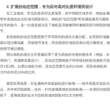
4. 扩展的动态范围，专为应对高对比度环境而设计
在工业领域，常见的是高对比度场景，其中明暗区域并存，例如金属
零件表面的反光区域与阴影部分。相机的“动态范围”即其捕捉最亮与最暗
信号的能力，这一比值直接决定了相机是否能够同时兼顾亮部与暗部的细
节。
彩色相机的动态范围受限于拜耳阵列的感光元素分配，在亮部区域极
易出现过曝现象，导致细节丧失；而在暗部区域则容易出现欠曝情况，致
使细节难以捕捉。
黑白相机的感光元件普遍应用了更为高效的光电转换技术（例如，全
局快门、高满阱容量设计），其动态范围相较于同等级别的彩色相机可提
升1至2档。以黑白相机为例，其动态范围可达到120dB，而彩色相机则
大约在80至100dB之间。
典型应用场景：对金属铸件表面缺陷进行检测——铸件表面呈现反光
点，并伴有凹陷阴影；此外，针对玻璃幕墙的划痕检测——在强烈光线照
射下，玻璃表面的反光与划痕形成的阴影对比尤为鲜明。