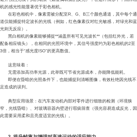
机的感光性能显著优于彩色相机。
在彩色相机中，像素需被分配至R、G、B三个颜色通道，其中每个通
道仅能捕捉特定波长的光线（例如，红色像素仅对红光敏感，对绿光和蓝
光则无反应）。
黑白相机的像素能够捕捉**涵盖所有可见光波长**（包括红外光，若
配备相应镜头），在相同的光照环境中，其信号强度约为彩色相机的2至
3倍，相当于“感光度ISO”的更高数值。
这意味着：
无需添加高功率光源，此举既可节省光源成本，亦能降低能耗。
即便在昏暗的光照条件下，也能捕捉到清晰图像，有效杜绝因光线不
足造成的误判。
典型应用场景：在汽车发动机内部对零件进行细致的检测（环境狭
窄，光线昏暗）、对玻璃容器内壁进行瑕疵筛查（强光容易造成反光，因
此需要采用柔和且亮度适宜的光线）。
3. 提升帧率与增强对高速运动的适应能力