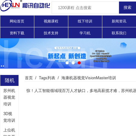
网站首页
视频课程
线下培训
新闻资讯
资料下载
技术支持
学习机
联系我们
首页
Tags列表
海康机器视觉VisionMaster培训
随机
苏州机
标签
器视觉
培训
3D视
觉培训
上位机